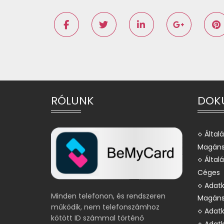
RÓLUNK
DOK
Által
Magáns
Által
Céges
Adatk
Minden telefonon, és rendszeren
Magáns
működik, nem telefonszámhoz
Adatk
kötött ID számmal történő
Adatk