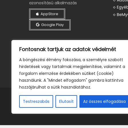
azonosítású alkalmazás
Egyéb
AppStore
BeMy
Google Play
Fontosnak tartjuk az adatok védelmét
A böngészési élmény fokozása, a személyre szabott
hirdetések vagy tartalmak megjelenítése, valamint a
forgalom elemzése érdekében sütiket (cookie)
használunk. A "Mindet elfogadom" gombra kattintva
hozzájárulhat a sütik használatához.
Testreszabás
Elutasít
Az összes elfogadása
© 2025 BeMyCard All rights reserved.