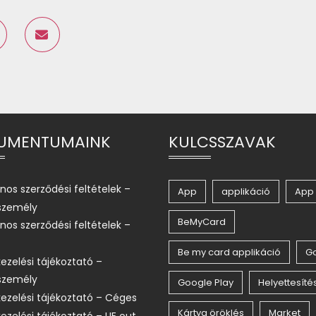
UMENTUMAINK
KULCSSZAVAK
ános szerződési feltételek –
App
applikáció
App 
zemély
BeMyCard
ános szerződési feltételek –
Be my card applikáció
G
ezelési tájékoztató –
zemély
Google Play
Helyettesíté
ezelési tájékoztató – Céges
Kártya öröklés
Market
ezelési tájékoztató – UE out