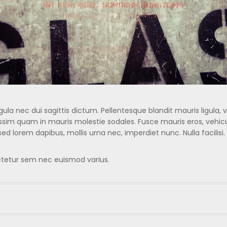
ula nec dui sagittis dictum. Pellentesque blandit mauris ligula, v
ssim quam in mauris molestie sodales. Fusce mauris eros, vehicul
sed lorem dapibus, mollis urna nec, imperdiet nunc. Nulla facil
ctetur sem nec euismod varius.