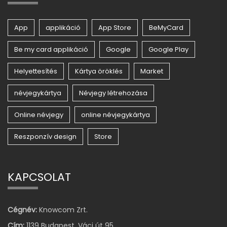
App
applikáció
App Store
BeMyCard
Be my card applikáció
Google
Google Play
Helyettesítés
Kártya öröklés
Market
névjegykártya
Névjegy létrehozása
Online névjegy
online névjegykártya
Reszponzív design
Store
KAPCSOLAT
Cégnév:
Knowcom Zrt.
Cím:
1139 Budapest, Váci út 95.